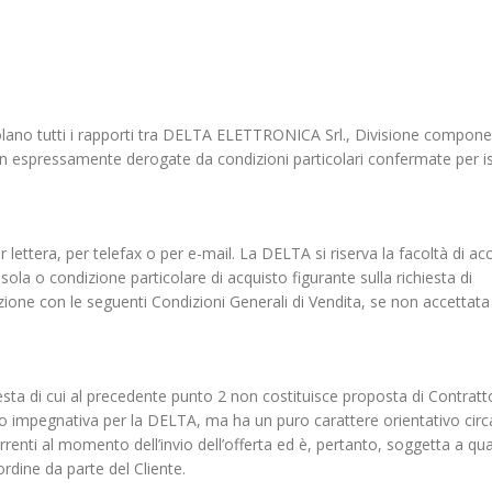
golano tutti i rapporti tra DELTA ELETTRONICA Srl., Divisione compone
 non espressamente derogate da condizioni particolari confermate per is
r lettera, per telefax o per e-mail. La DELTA si riserva la facoltà di ac
sola o condizione particolare di acquisto figurante sulla richiesta di
zione con le seguenti Condizioni Generali di Vendita, se non accettata
esta di cui al precedente punto 2 non costituisce proposta di Contratt
caso impegnativa per la DELTA, ma ha un puro carattere orientativo circ
correnti al momento dell’invio dell’offerta ed è, pertanto, soggetta a qua
rdine da parte del Cliente.