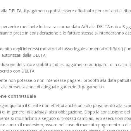
 alla DELTA, il pagamento potrà essere effettuato per contanti al ritir
no pervenire mediante lettera raccomandata A/R alla DELTA entro 8 gg.
aranno prese in considerazione e le fatture stesse si intenderanno ac
ebito degli interessi moratori al tasso legale aumentato di 3(tre) punt
autorizzati dalla DELTA.
eduzione del valore stabilito (ad es. pagamento anticipato, o in caso d
o scritto con DELTA.
nte non potesse o non intendesse pagare i prodotti alla data pattuit
 alla presentazione di adeguate garanzie di pagamento.
one contrattuale
nsegne qualora il Cliente non effettui anche un solo pagamento alla sc
ti o, in genere, di qualsiasi altra obbligazione. Dopo la conclusione del
ente si modifichino a seguito di protesti cambiari, e/o esecuzioni coa
viate contro il medesimo,ovvero nel caso di mancato pagamento o di r