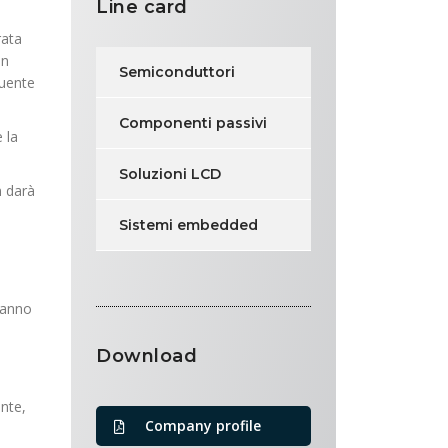
Line card
rata
in
Semiconduttori
guente
Componenti passivi
 la
Soluzioni LCD
n darà
Sistemi embedded
vranno
Download
ente,
Company profile