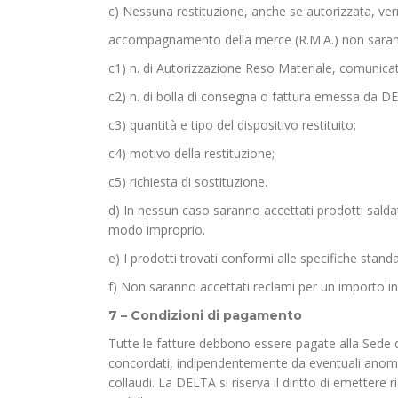
c) Nessuna restituzione, anche se autorizzata, ve
accompagnamento della merce (R.M.A.) non sarann
c1) n. di Autorizzazione Reso Materiale, comunica
c2) n. di bolla di consegna o fattura emessa da D
c3) quantità e tipo del dispositivo restituito;
c4) motivo della restituzione;
c5) richiesta di sostituzione.
d) In nessun caso saranno accettati prodotti saldat
modo improprio.
e) I prodotti trovati conformi alle specifiche stand
f) Non saranno accettati reclami per un importo in
7 – Condizioni di pagamento
Tutte le fatture debbono essere pagate alla Sede 
concordati, indipendentemente da eventuali anomali
collaudi. La DELTA si riserva il diritto di emetter