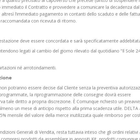
 a quanto precisato al capoverso che precede (diritto di sospendere 
ffetto immediato il Contratto e provvedere a comunicare la decadenza dal
o altresì l’immediato pagamento in contanti dello scaduto e delle fattu
raccomandata con ricevuta di ritorno.
a prestazione deve essere concordata e sarà specificatamente addebitat
 intendono legati al cambio del giorno rilevato dal quotidiano “Il Sole 2
curtazioni né arrotondamenti.
zione
à non potranno essere decise dal Cliente senza la preventiva autorizza
e programmate, la riprogrammazione delle consegne dovrà essere
rva tale diritto a propria discrezione. È Comunque richiesto un preavv
lmeno un mese di anticipo rispetto alla prima scadenza utile. DELTA 
 1,5% mensile del valore della merce inutilizzata quale rimborso per cos
zioni Generali di Vendita, resta tuttavia inteso che gli ordini relativi 
re, compresi prodotti da assemblare in appositi Kit, prodotti comunque