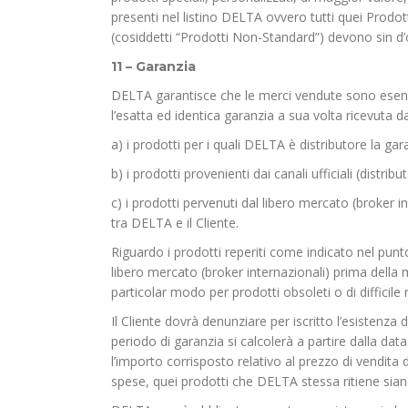
presenti nel listino DELTA ovvero tutti quei Prodo
(cosiddetti “Prodotti Non-Standard”) devono si
11 – Garanzia
DELTA garantisce che le merci vendute sono esenti d
l’esatta ed identica garanzia a sua volta ricevuta da
a) i prodotti per i quali DELTA è distributore la gar
b) i prodotti provenienti dai canali ufficiali (distrib
c) i prodotti pervenuti dal libero mercato (broker int
tra DELTA e il Cliente.
Riguardo i prodotti reperiti come indicato nel punto
libero mercato (broker internazionali) prima della
particolar modo per prodotti obsoleti o di difficile r
Il Cliente dovrà denunziare per iscritto l’esistenza d
periodo di garanzia si calcolerà a partire dalla data
l’importo corrisposto relativo al prezzo di vendita d
spese, quei prodotti che DELTA stessa ritiene siano 