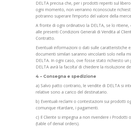
DELTA precisa che, per i prodotti reperiti sul libe
ogni momento, non verranno riconosciute richiest
potranno superare l’importo del valore della merce
A fronte di ogni ordinativo la DELTA, se lo ritiene
alle presenti Condizioni Generali di Vendita al Clie
Contratto.
Eventuali informazioni o dati sulle caratteristiche e
documenti similari saranno vincolanti solo nella mi
DELTA. In ogni caso, ove fosse stato richiesto un 
DELTA avrà la facolta’ di chiedere la risoluzione d
4 – Consegna e spedizione
a) Salvo patto contrario, le vendite di DELTA si i
relative sono a carico del destinatario.
b) Eventuali reclami o contestazioni sui prodotti o
comunque ritardare, i pagamenti.
c) Il Cliente si impegna a non rivendere i Prodotti
(table of denial orders).