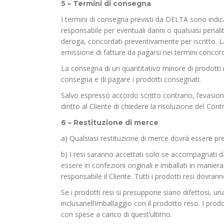
5 – Termini di consegna
I termini di consegna previsti da DELTA sono indic
responsabile per eventuali danni o qualsiasi penali
deroga, concordati preventivamente per iscritto. La
emissione di fatture da pagarsi nei termini concord
La consegna di un quantitativo minore di prodotti ri
consegna e di pagare i prodotti consegnati.
Salvo espresso accordo scritto contrario, l’evasion
diritto al Cliente di chiedere la risoluzione del Co
6 – Restituzione di merce
a) Qualsiasi restituzione di merce dovrà essere pr
b) I resi saranno accettati solo se accompagnati da
essere in confezioni originali e imballati in manier
responsabile il Cliente. Tutti i prodotti resi dovra
Se i prodotti resi si presuppone siano difettosi, 
inclusanell’imballaggio con il prodotto reso. I prod
con spese a carico di quest’ultimo.