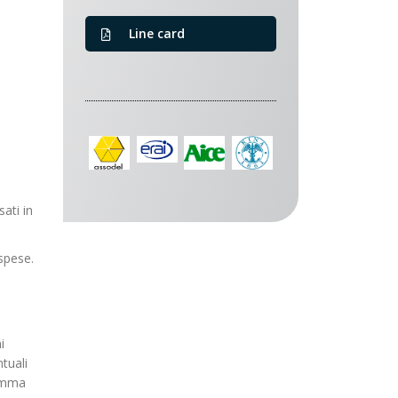
Line card
ati in
 spese.
i
tuali
comma