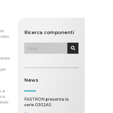
nti
Ricerca componenti
critto
cettare
 per
News
o ai
a la
FASTRON presenta la
lsiasi
serie 0302AS