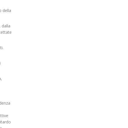
o della
 dalla
cettate
i.
i
a,
adenza
ttive
itardo