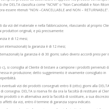
tti che DELTA classifica come “NCNR” o “Non Cancellabili e Non Ritorn
n d’ora essere ritenuti “NON –CANCELLABLE and NON – RETURNABLE”.
a vizi del materiale e nella fabbricazione, rilasciando al proprio Cli
i produttori originali, e più precisamente:
anzia è di 12 mesi;
utori internazionali) la garanzia è di 12 mesi;
ernazionali) la garanzia è di 30 giorni; salvo diversi accordi presi per i
 c), si consiglia al Cliente di testare a campione i prodotti pervenuti d
 messa in produzione; detto suggerimento è vivamente consigliato in
eperibilità.
i eventuali vizi dei prodotti consegnati entro 8 (otto) giorni alla DELTA.
 di consegna. DELTA si riserva fin da ora la facoltà di restituire al Clie
ei prodotti o in alternativa avrà la facoltà di
sostituire, a sua discrezi
affetti da vizi, entro il termine di garanzia sopra indicato.