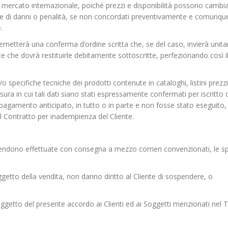
ro mercato internazionale, poiché prezzi e disponibilità possono cambia
e di danni o penalità, se non concordati preventivamente e comunqu
.
, emetterà una conferma d’ordine scritta che, se del caso, invierà uni
nte che dovrà restituirle debitamente sottoscritte, perfezionando così i
/o specifiche tecniche dei prodotti contenute in cataloghi, listini prezz
sura in cui tali dati siano stati espressamente confermati per iscritto 
pagamento anticipato, in tutto o in parte e non fosse stato eseguito,
el Contratto per inadempienza del Cliente.
ntendono effettuate con consegna a mezzo corrieri convenzionati, le s
ggetto della vendita, non danno diritto al Cliente di sospendere, o
 oggetto del presente accordo ai Clienti ed ai Soggetti menzionati nel