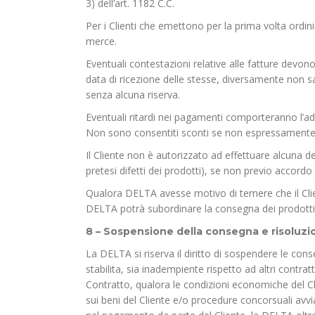
3) dell’art. 1182 C.C.
Per i Clienti che emettono per la prima volta ordini
merce.
Eventuali contestazioni relative alle fatture devo
data di ricezione delle stesse, diversamente non s
senza alcuna riserva.
Eventuali ritardi nei pagamenti comporteranno l’add
Non sono consentiti sconti se non espressamente 
Il Cliente non è autorizzato ad effettuare alcuna d
pretesi difetti dei prodotti), se non previo accord
Qualora DELTA avesse motivo di temere che il Clie
DELTA potrà subordinare la consegna dei prodotti
8 – Sospensione della consegna e risoluzi
La DELTA si riserva il diritto di sospendere le co
stabilita, sia inadempiente rispetto ad altri contrat
Contratto, qualora le condizioni economiche del Cli
sui beni del Cliente e/o procedure concorsuali av