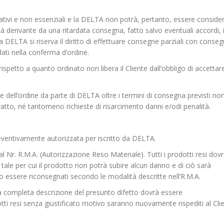
ativi e non essenziali e la DELTA non potrà, pertanto, essere conside
tà derivante da una ritardata consegna, fatto salvo eventuali accordi, 
 DELTA si riserva il diritto di effettuare consegne parziali con conse
ati nella conferma d’ordine.
spetto a quanto ordinato non libera il Cliente dall’obbligo di accettare
e dell’ordine da parte di DELTA oltre i termini di consegna previsti no
ntratto, né tantomeno richieste di risarcimento danni e/odi penalità.
eventivamente autorizzata per iscritto da DELTA.
l Nr. R.M.A. (Autorizzazione Reso Materiale). Tutti i prodotti resi do
a tale per cui il prodotto non potrà subire alcun danno e di ciò sarà
nno essere riconsegnati secondo le modalità descritte nell’R.M.A.
una completa descrizione del presunto difetto dovrà essere
otti resi senza giustificato motivo saranno nuovamente rispediti al Cli