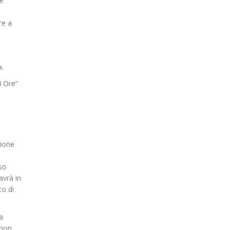
le
re a
a.
4 Ore”
zione
iso
avrà in
to di
a
 non