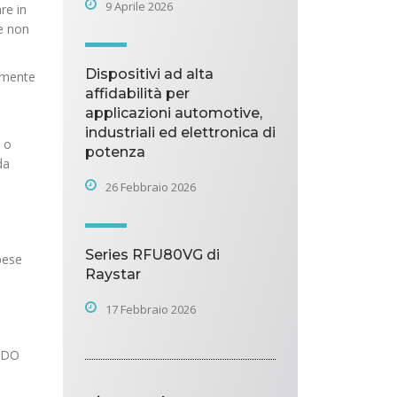
9 Aprile 2026
re in
e non
Dispositivi ad alta
tamente
affidabilità per
l
applicazioni automotive,
industriali ed elettronica di
i o
potenza
da
26 Febbraio 2026
Series RFU80VG di
pese
Raystar
17 Febbraio 2026
 TDO