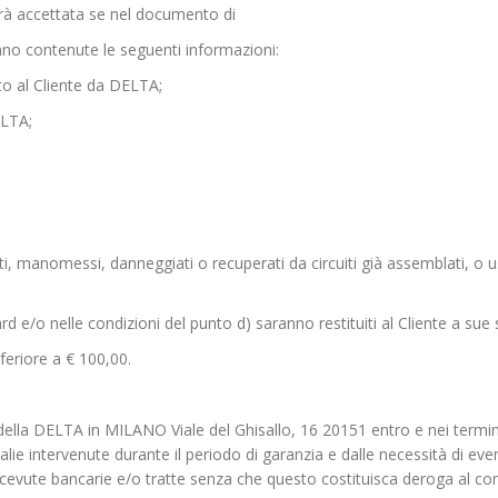
rrà accettata se nel documento di
o contenute le seguenti informazioni:
to al Cliente da DELTA;
ELTA;
i, manomessi, danneggiati o recuperati da circuiti già assemblati, o us
ard e/o nelle condizioni del punto d) saranno restituiti al Cliente a sue
feriore a € 100,00.
della DELTA in MILANO Viale del Ghisallo, 16 20151 entro e nei termin
e intervenute durante il periodo di garanzia e dalle necessità di even
e ricevute bancarie e/o tratte senza che questo costituisca deroga al 