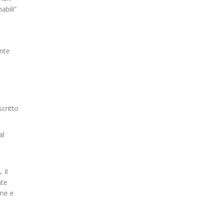
abili”
ente
scritto
al
 Il
nte
one e