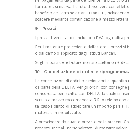
nel pagamento da parte del Cliente, la DELTA oltre
forniture), si riserva il diritto di risolvere con e
beneficio del termine ex art. 1186 C.C., richiedend
scadere mediante comunicazione a mezzo lettera 
9 – Prezzi
I prezzi di vendita non includono l’IVA; ogni altr
Per il materiale proveniente dall’estero, i prezzi si
o dal cambio applicato dagli Istituti Bancari.
Sugli importi delle fatture non si accettano né de
10 – Cancellazione di ordini e riprogramma
Le cancellazioni di ordini o diminuzioni di quantit
da parte della DELTA. Per gli ordini con consegn
concordata per iscritto con DELTA, la quale si rise
scritto a mezzo raccomandata R.R. o telefax con a
tal caso il diritto di addebitare un importo pari al
materiale immobilizzato.
A prescindere da quanto previsto nelle presenti Condi
prodotti speciali, personalizzati, di maggior valo