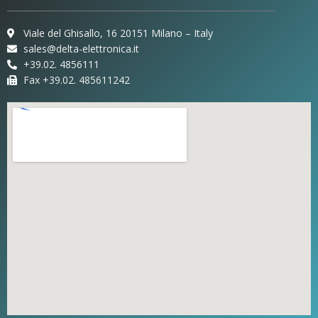
Viale del Ghisallo, 16 20151 Milano – Italy
sales@delta-elettronica.it
+39.02. 4856111
Fax +39.02. 485611242